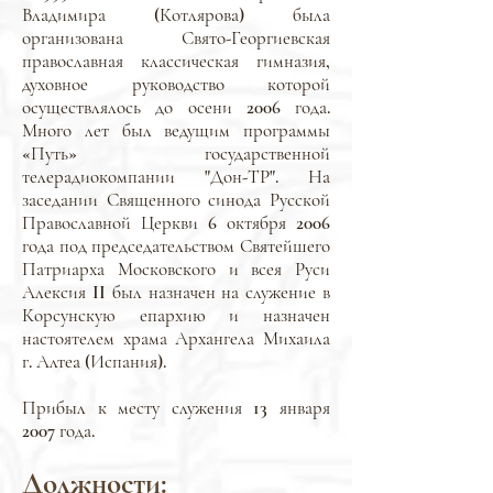
Владимира (Котлярова) была
организована Свято-Георгиевская
православная классическая гимназия,
духовное руководство которой
осуществлялось до осени 2006 года.
Много лет был ведущим программы
«Путь» государственной
телерадиокомпании "Дон-ТР". На
заседании Священного синода Русской
Православной Церкви 6 октября 2006
года под председательством Святейшего
Патриарха Московского и всея Руси
Алексия II был назначен на служение в
Корсунскую епархию и назначен
настоятелем храма Архангела Михаила
г. Алтеа (Испания).
Прибыл к месту служения 13 января
2007 года.
Должности: