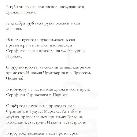
В 1960-70 гг. нес клиросное послушание в
храмах Парижа.
12 декабря 1976 года рукоположен в сан
диакона.
18 июля 1977 года рукоположен в сан
пресвитера и назначен настоятелем
Серафимовского прихода на ул. Лекурб в
Париже.
С 1977 по 1980 гг. являлся штатным клириков
храме свт. Николая Чудотворца в г. Брюссель
(Бельгия).
В
1981-1983
гг. настоятель храма в честь преп.
Серафима Саровского в Париже.
С 1983 года служил на приходах юга
Франции: в Тулузе, Марселе, Антиб и в
других православных приходах Бельгии,
Голландии, Австрии, Италии и Австралии.
В 1987 году возведен в сан протоиерея.