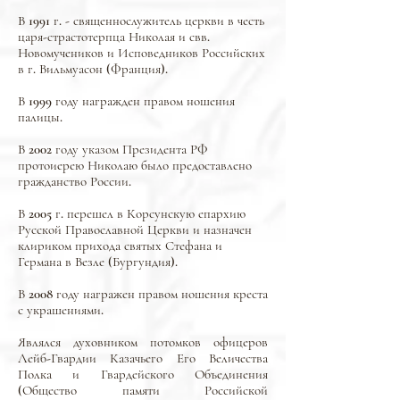
В 1991 г. - священнослужитель церкви в честь
царя-страстотерпца Николая и свв.
Новомучеников и Исповедников Российских
в г. Вильмуасон (Франция).
В 1999 году награжден правом ношения
палицы.
В 2002 году указом Президента РФ
протоиерею Николаю было предоставлено
гражданство России.
В 2005 г. перешел в Корсунскую епархию
Русской Православной Церкви и назначен
клириком прихода святых Стефана и
Германа в Везле (Бургундия).
В 2008 году награжен правом ношения креста
с украшениями.
Являлся духовником потомков офицеров
Лейб-Гвардии Казачьего Его Величества
Полка и Гвардейского Объединения
(Общество памяти Российской