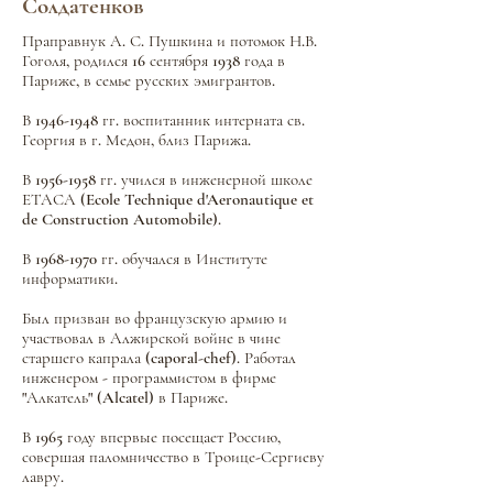
Солдатенков
Праправнук А. С. Пушкина и потомок Н.В.
Гоголя, родился 16 сентября 1938 года в
Париже, в семье русских эмигрантов.
В
1946-1948
гг. воспитанник интерната св.
Георгия в г. Медон, близ Парижа.
В
1956-1958
гг. учился в инженерной школе
ЕТАСА (Ecole Technique d'Aeronautique et
de Construction Automobile).
В
1968-1970
гг. обучался в Институте
информатики.
Был призван во французскую армию и
участвовал в Алжирской войне в чине
старшего капрала (caporal-chef). Работал
инженером - программистом в фирме
"Алкатель" (Alcatel) в Париже.
В 1965 году впервые посещает Россию,
совершая паломничество в Троице-Сергиеву
лавру.