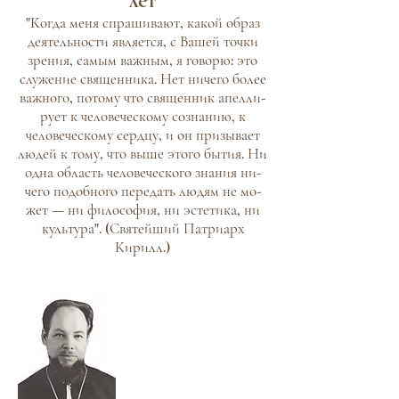
лет
"Ког­да ме­ня спра­шива­ют, ка­кой образ
де­ятель­нос­ти яв­ля­ет­ся, с Ва­шей точ­ки
зре­ния, са­мым важ­ным, я го­ворю: это
слу­жение свя­щен­ни­ка. Нет ни­чего бо­лее
важ­но­го, по­тому что свя­щен­ник апел­ли­
ру­ет к че­лове­чес­ко­му соз­на­нию, к
человеческому сер­дцу, и он при­зыва­ет
лю­дей к то­му, что вы­ше это­го бы­тия. Ни
од­на об­ласть че­лове­чес­ко­го зна­ния ни­
чего по­доб­но­го передать лю­дям не мо­
жет — ни фи­лосо­фия, ни эс­те­тика, ни
куль­ту­ра". (Святейший Патриарх
Кирилл.)