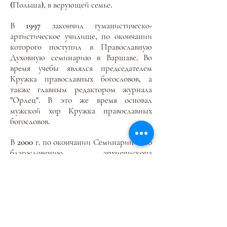
(Польша), в верующей семье.
В 1997 закончил гуманистическо-
артистическое училище, по окончании
которого поступил в Православную
Духовную семинарию в Варшаве. Во
время учебы являлся председателем
Кружка православных богословов, а
также главным редактором журнала
"Орлец". В это же время основал
мужской хор Кружка православных
богословов.
В 2000 г. по окончании Семинарии и по
благословению архиепископа
Вроцлавского и Щетинского Иеремии
(Польская Православная Церковь) начал
работать регентом в кафедральном
соборе г. Щетин. Одновременно с
работой, учился в Богословской
Академии в Варшаве. Будучи еще