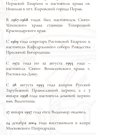
Пермской Епархии и настоятель храма св.
Николая в пгт. Кировский города Пермь.
В
1967-1968
годах был настоятелем Свято-
Успенского храма станицы Тихорецкой
Краснодарского края.
С 1969 года секретарь Ростовской Епархии и
настоятель Кафедрального собора Рождества
Пресвятой Богородицы.
С 1972 года по 12 августа 1993 года –
настоятель Свято- Вознесенского храма г.
Ростова-на-Дону.
С 28 августа 1993 года клирик Русской
Зарубежной Православной церкви, а с 7
января 1998 года настоятель домовой церкви
вмч. Валентины.
27 января 1997 года отец Владимир овдовел.
24 декабря 2004 года восстановлен в клире
Московского Патриархата.